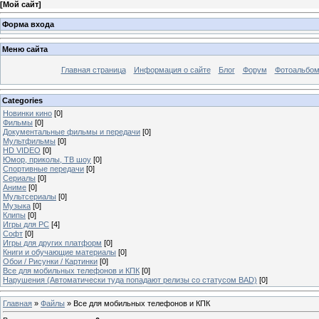
[
Мой сайт
]
Форма входа
Меню сайта
Главная страница
Информация о сайте
Блог
Форум
Фотоальбо
Categories
Новинки кино
[0]
Фильмы
[0]
Документальные фильмы и передачи
[0]
Мультфильмы
[0]
HD VIDEO
[0]
Юмор, приколы, ТВ шоу
[0]
Спортивные передачи
[0]
Сериалы
[0]
Аниме
[0]
Мультсериалы
[0]
Музыка
[0]
Клипы
[0]
Игры для PC
[4]
Софт
[0]
Игры для других платформ
[0]
Книги и обучающие материалы
[0]
Обои / Рисунки / Картинки
[0]
Все для мобильных телефонов и КПК
[0]
Нарушения (Автоматически туда попадают релизы со статусом BAD)
[0]
Главная
»
Файлы
» Все для мобильных телефонов и КПК