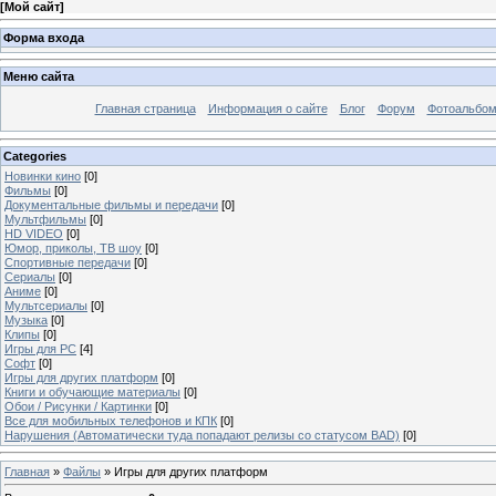
[
Мой сайт
]
Форма входа
Меню сайта
Главная страница
Информация о сайте
Блог
Форум
Фотоальбо
Categories
Новинки кино
[0]
Фильмы
[0]
Документальные фильмы и передачи
[0]
Мультфильмы
[0]
HD VIDEO
[0]
Юмор, приколы, ТВ шоу
[0]
Спортивные передачи
[0]
Сериалы
[0]
Аниме
[0]
Мультсериалы
[0]
Музыка
[0]
Клипы
[0]
Игры для PC
[4]
Софт
[0]
Игры для других платформ
[0]
Книги и обучающие материалы
[0]
Обои / Рисунки / Картинки
[0]
Все для мобильных телефонов и КПК
[0]
Нарушения (Автоматически туда попадают релизы со статусом BAD)
[0]
Главная
»
Файлы
» Игры для других платформ