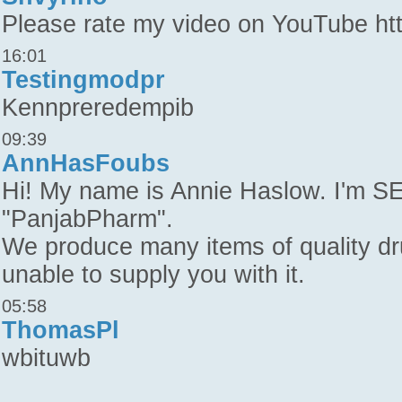
Please rate my video on YouTube htt
16:01
Testingmodpr
Kennpreredempib
09:39
AnnHasFoubs
Hi! My name is Annie Haslow. I'm S
"PanjabPharm".
We produce many items of quality dr
unable to supply you with it.
05:58
ThomasPl
wbituwb