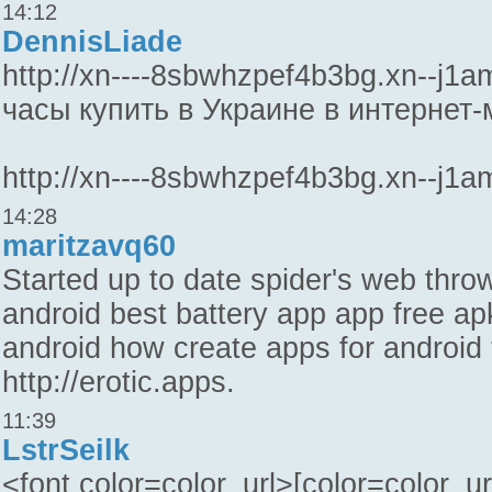
14:12
DennisLiade
http://xn----8sbwhzpef4b3bg.xn--j1
часы купить в Украине в интернет
http://xn----8sbwhzpef4b3bg.xn--j1amh
14:28
maritzavq60
Started up to date spider's web thro
android best battery app app free 
android how create apps for android t
http://erotic.apps.
11:39
LstrSeilk
<font color=color_url>[color=color_