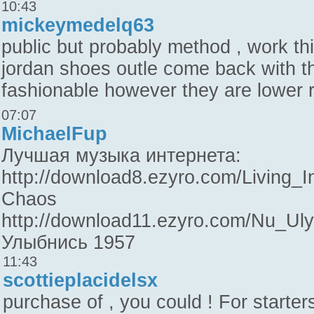
10:43
mickeymedelq63
public but probably method , work this 
jordan shoes outle come back with t
fashionable however they are lower r
07:07
MichaelFup
Лучшая музыка интернета:
http://download8.ezyro.com/Living_In
Chaos
http://download11.ezyro.com/Nu_Uly
Улыбнись 1957
11:43
scottieplacidelsx
purchase of , you could ! For starte