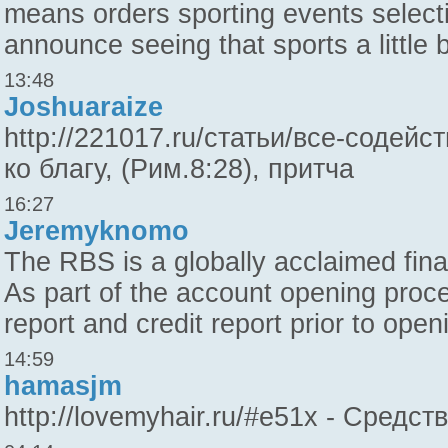
means orders sporting events selecti
announce seeing that sports a little b
13:48
Joshuaraize
http://221017.ru/статьи/все-содейс
ко благу, (Рим.8:28), притча
16:27
Jeremyknomo
The RBS is a globally acclaimed fin
As part of the account opening pro
report and credit report prior to ope
14:59
hamasjm
http://lovemyhair.ru/#e51x - Средс