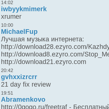
14:02
iwbyykmimerk
xrumer
10:00
MichaelFup
Лучшая музыка интернета:
http://download28.ezyro.com/Kazhd
http://download8.ezyro.com/Stop_Me.
http://download21.ezyro.com
20:42
gvhxxizrcrr
21 day fix review
19:51
Abramenkovo
http://0gogo.ru/freetraf - Бесплат