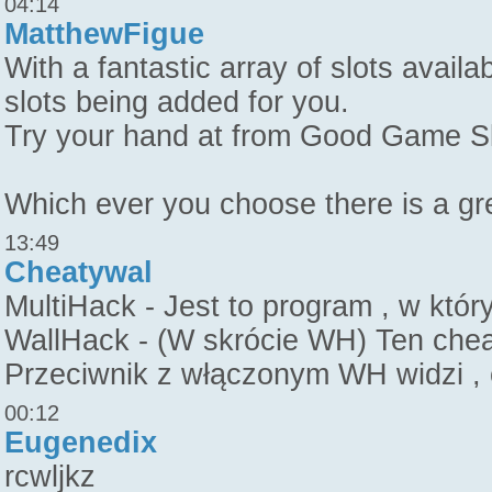
04:14
MatthewFigue
With a fantastic array of slots availa
slots being added for you.
Try your hand at from Good Game S
Which ever you choose there is a gre
13:49
Cheatywal
MultiHack - Jest to program , w kt
WallHack - (W skrócie WH) Ten cheat
Przeciwnik z włączonym WH widzi , c
00:12
Eugenedix
rcwljkz