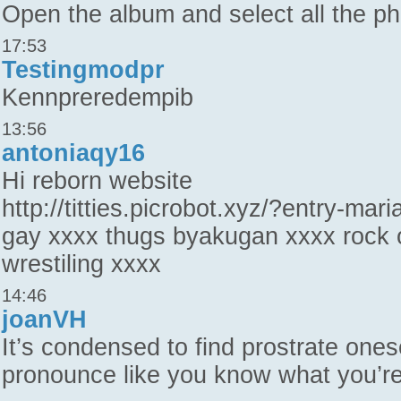
Open the album and select all the p
17:53
Testingmodpr
Kennpreredempib
13:56
antoniaqy16
Hi reborn website
http://titties.picrobot.xyz/?entry-mari
gay xxxx thugs byakugan xxxx rock o
wrestiling xxxx
14:46
joanVH
It’s condensed to find prostrate ones
pronounce like you know what you’re