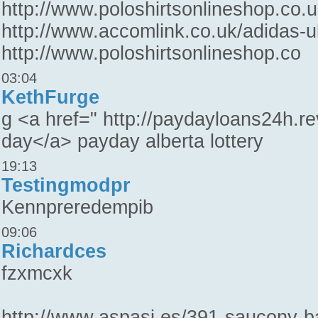
http://www.poloshirtsonlineshop.co
http://www.accomlink.co.uk/adidas-u
http://www.poloshirtsonlineshop.co
03:04
KethFurge
g <a href=" http://paydayloans24h.r
day</a> payday alberta lottery
19:13
Testingmodpr
Kennpreredempib
09:06
Richardces
fzxmcxk
http://www.aspasi.es/391-saucony-b