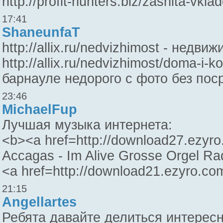
http://profit-hunters.biz/zashita-v
17:41
ShaneunfaT
http://allix.ru/nedvizhimost - недв
http://allix.ru/nedvizhimost/doma-i-
барнауле недорого с фото без посре
23:46
MichaelFup
Лучшая музыка интернета:
<b><a href=http://download27.ezyr
Accagas - Im Alive Grosse Orgel Ra
<a href=http://download21.ezyro.c
21:15
Angellartes
Ребята давайте делиться интерес