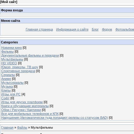
[
Мой сайт
]
Форма входа
Меню сайта
Главная страница
Информация о сайте
Блог
Форум
Фотоальбо
Categories
Новинки кино
[0]
Фильмы
[0]
Документальные фильмы и передачи
[0]
Мультфильмы
[0]
HD VIDEO
[0]
Юмор, приколы, ТВ шоу
[0]
Спортивные передачи
[0]
Сериалы
[0]
Аниме
[0]
Мультсериалы
[0]
Музыка
[0]
Клипы
[0]
Игры для PC
[4]
Софт
[0]
Игры для других платформ
[0]
Книги и обучающие материалы
[0]
Обои / Рисунки / Картинки
[0]
Все для мобильных телефонов и КПК
[0]
Нарушения (Автоматически туда попадают релизы со статусом BAD)
[0]
Главная
»
Файлы
» Мультфильмы