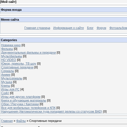
[
Мой сайт
]
Форма входа
Меню сайта
Главная страница
Информация о сайте
Блог
Форум
Фотоальбо
Categories
Новинки кино
[0]
Фильмы
[0]
Документальные фильмы и передачи
[0]
Мультфильмы
[0]
HD VIDEO
[0]
Юмор, приколы, ТВ шоу
[0]
Спортивные передачи
[0]
Сериалы
[0]
Аниме
[0]
Мультсериалы
[0]
Музыка
[0]
Клипы
[0]
Игры для PC
[4]
Софт
[0]
Игры для других платформ
[0]
Книги и обучающие материалы
[0]
Обои / Рисунки / Картинки
[0]
Все для мобильных телефонов и КПК
[0]
Нарушения (Автоматически туда попадают релизы со статусом BAD)
[0]
Главная
»
Файлы
» Спортивные передачи